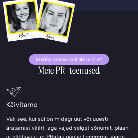
Kuidas saame veel abiks olla?
Meie PR-teenused
Käivitame
Vali see, kui sul on midagi uut või uuesti
äratamist väärt, aga vajad selget sõnumit, plaani
ja nähtavust, et PRatas päriselt veerema saada.