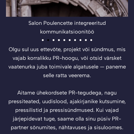
Salon Poulencette integreeritud
kommunikatsioonitöö
Olgu sul uus ettevõte, projekt või sündmus, mis
vajab korralikku PR-hoogu, või otsid värsket
vaatenurka juba toimivale algatusele — paneme
selle ratta veerema.
Aitame ühekordsete PR-tegudega, nagu
pressiteated, uudislood, ajakirjanike kutsumine,
pressilistid ja pressisündmused. Kui vajad
järjepidevat tuge, saame olla sinu püsiv PR-
partner sõnumites, nähtavuses ja sisuloomes.