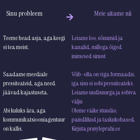
Sinu probleem
Meie aitame nii
Teeme head asja, aga keegi
Leiame loo, sõnumid ja
ei tea meist.
kanalid, millega õiged
inimesed
Saadame meediale
Võib-olla on viga formaadis,
pressiteateid, aga need
iga sisu ei sobi pressiteateks.
jäävad kajastuseta.
Leiame uudisnurga ja sobiva
v
Abi kuluks ära, aga
Oleme väike stuudio,
kommunikatsiooniagentuur
paindlikud ja taskukohased.
on kallis.
Kirjuta pr@yleprahi.ee