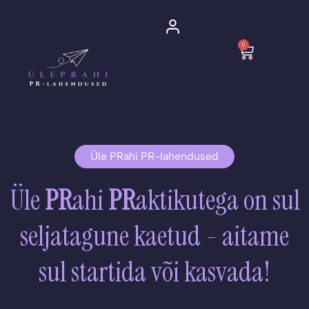
Skip
to
0
content
Cart
Üle PRahi PR-lahendused
Üle
PR
ahi
PR
aktikutega on sul
seljatagune kaetud - aitame
sul startida või kasvada!