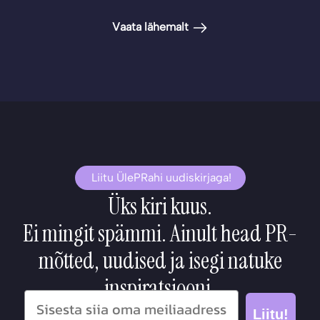
Vaata lähemalt
Liitu ÜlePRahi uudiskirjaga!
Üks kiri kuus.
Ei mingit spämmi. Ainult head PR-
mõtted, uudised ja isegi natuke
inspiratsiooni.
Liitu!