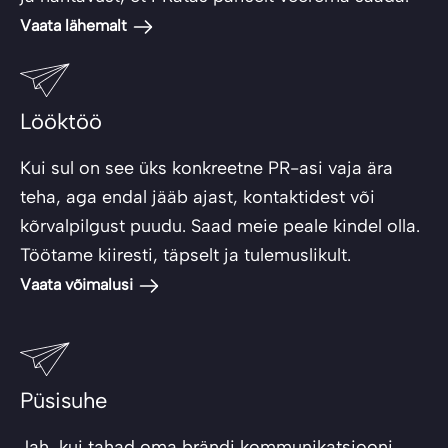
Vaata lähemalt
Lööktöö
Kui sul on see üks konkreetne PR-asi vaja ära
teha, aga endal jääb ajast, kontaktidest või
kõrvalpilgust puudu. Saad meie peale kindel olla.
Töötame kiiresti, täpselt ja tulemuslikult.
Vaata võimalusi
Püsisuhe
Jah, kui tahad oma brändi kommunikatsiooni