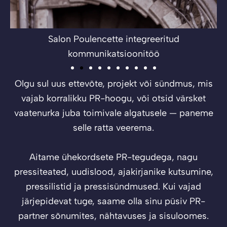
Salon Poulencette integreeritud
kommunikatsioonitöö
Olgu sul uus ettevõte, projekt või sündmus, mis
vajab korralikku PR-hoogu, või otsid värsket
vaatenurka juba toimivale algatusele — paneme
selle ratta veerema.
Aitame ühekordsete PR-tegudega, nagu
pressiteated, uudislood, ajakirjanike kutsumine,
pressilistid ja pressisündmused. Kui vajad
järjepidevat tuge, saame olla sinu püsiv PR-
partner sõnumites, nähtavuses ja sisuloomes.