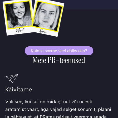
Kuidas saame veel abiks olla?
Meie PR-teenused
Käivitame
Vali see, kui sul on midagi uut või uuesti
äratamist väärt, aga vajad selget sõnumit, plaani
ja nähtavust, et PRatas päriselt veerema saada.