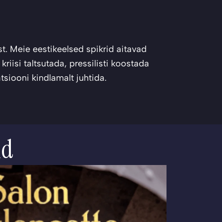
st. Meie eestikeelsed spikrid aitavad
 kriisi taltsutada, pressilisti koostada
siooni kindlamalt juhtida.
id