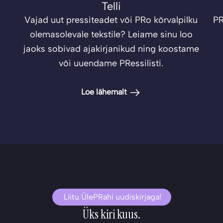
Telli
Vajad uut pressiteadet või PRo kõrvalpilku
PR
olemasolevale tekstile? Leiame sinu loo
jaoks sobivad ajakirjanikud ning koostame
või uuendame PRessilisti.
Loe lähemalt
Liitu ÜlePRahi uudiskirjaga!
Üks kiri kuus.