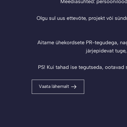
Salon Poulencette integreeritud 
Olgu sul uus ettevõte, projekt või sün
Aitame ühekordsete PR-tegudega, nagu 
järjepidevat tuge
PS! Kui tahad ise tegutseda, ootavad 
Vaata lähemalt