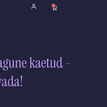
0
Cart
tagune kaetud -
vada!