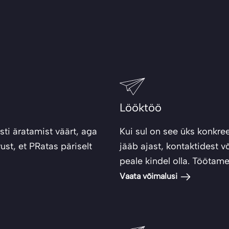
Lööktöö
sti äratamist väärt, aga
Kui sul on see üks konkre
ust, et PRatas päriselt
jääb ajast, kontaktidest 
peale kindel olla. Töötame k
Vaata võimalusi