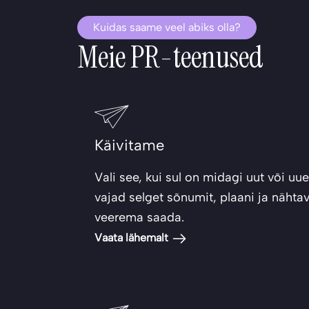
Kuidas saame veel abiks olla?
Meie PR-teenused
Käivitame
Vali see, kui sul on midagi uut või uue
vajad selget sõnumit, plaani ja nähtav
veerema saada.
Vaata lähemalt