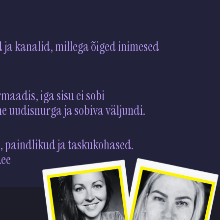
 ja kanalid, millega õiged inimesed
rmaadis, iga sisu ei sobi
me uudisnurga ja sobiva välju
, paindlikud ja taskukohased.
.ee