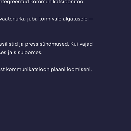
 turunduskommunikatsiooon
 vaatenurka juba toimivale algatusele —
silistid ja pressisündmused. Kui vajad
ses ja sisuloomes.
sest kommunikatsiooniplaani loomiseni.