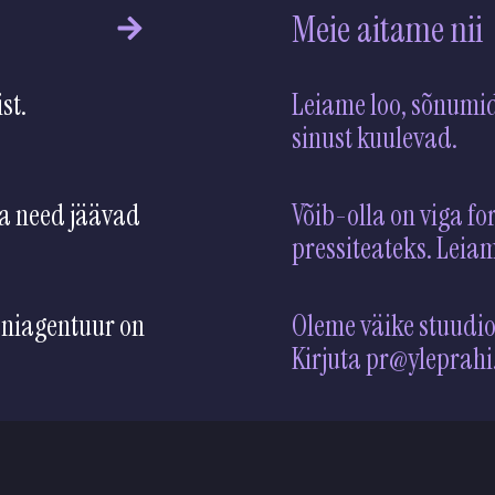
Meie aitame nii
st.
Leiame loo, sõnumid
sinust
a need jäävad
Võib-olla on viga fo
pressiteateks. Leia
oniagentuur on
Oleme väike stuudio
Kirjuta pr@yleprahi