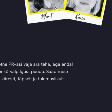
etne PR-asi vaja ära teha, aga endal
või kõrvalpilgust puudu. Saad meie
iiresti, täpselt ja tulemuslikult.