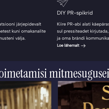
DIY PR-spikrid
siooni järjepidevalt
Kiire PR-abi alati käepära
etest kuni omakanalite
sul pressiteadet kirjutada,
usteni välja.
ja oma brändi kommunikat
Loe lähemalt
oimetamisi mitmesuguse