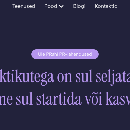
Open Pood
Teenused
Pood
Blogi
Kontaktid
Üle PRahi PR-lahendused
ktikutega on sul selja
me sul startida või kas