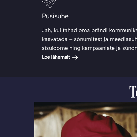
Püsisuhe
Jah, kui tahad oma brändi kommunikat
kasvatada – sõnumitest ja meediasuh
sisuloome ning kampaaniate ja sündm
Loe lähemalt
T