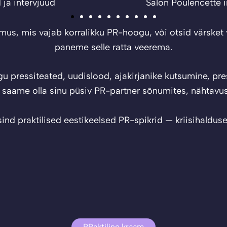
kommunikatsioonitöö
Safal KIDS
dmus, mis vajab korralikku PR-hoogu, või otsid värsket
paneme selle ratta veerema.
pressiteated, uudislood, ajakirjanike kutsumine, pres
, saame olla sinu püsiv PR-partner sõnumites, nähtavu
sind praktilised eestikeelsed PR-spikrid — kriisihaldu
PRaktiline kraam