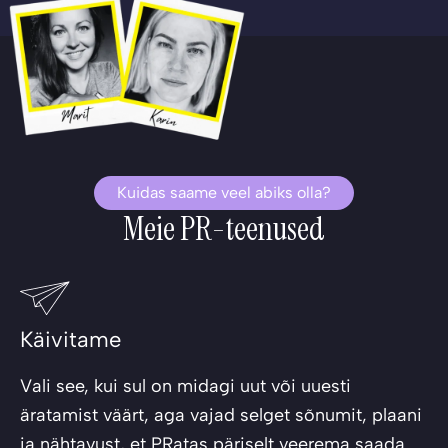
Kuidas saame veel abiks olla?
Meie PR-teenused
Käivitame
Vali see, kui sul on midagi uut või uuesti
äratamist väärt, aga vajad selget sõnumit, plaani
ja nähtavust, et PRatas päriselt veerema saada.