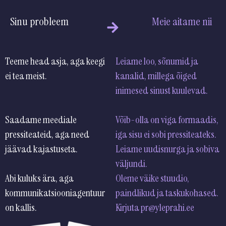
Sinu probleem
Meie aitame nii
Teeme head asja, aga keegi
Leiame loo, sõnumid ja
ei tea meist.
kanalid, millega õiged
inimesed sinust k
Saadame meediale
Võib-olla on viga formaadis,
pressiteateid, aga need
iga sisu ei sobi pressiteateks.
jäävad kajastuseta.
Leiame uudisnurga ja sobiva
välju
Abi kuluks ära, aga
Oleme väike stuudio,
kommunikatsiooniagentuur
paindlikud ja taskukohased.
on kallis.
Kirjuta pr@yleprahi.ee