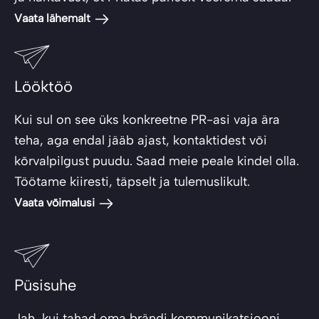
Vaata lähemalt
Lööktöö
Kui sul on see üks konkreetne PR-asi vaja ära
teha, aga endal jääb ajast, kontaktidest või
kõrvalpilgust puudu. Saad meie peale kindel olla.
Töötame kiiresti, täpselt ja tulemuslikult.
Vaata võimalusi
Püsisuhe
Jah, kui tahad oma brändi kommunikatsiooni