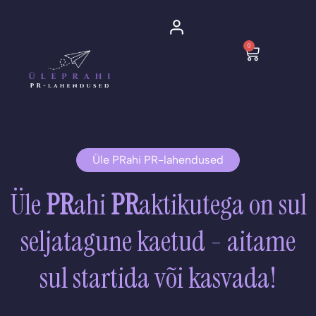
Skip
to
0
content
Cart
Üle PRahi PR-lahendused
Üle
PR
ahi
PR
aktikutega on sul
seljatagune kaetud - aitame
sul startida või kasvada!