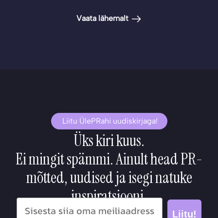
Vaata lähemalt
Liitu ÜlePRahi uudiskirjaga!
Üks kiri kuus.
Ei mingit spämmi. Ainult head PR-
mõtted, uudised ja isegi natuke
inspiratsiooni.
Liitu!