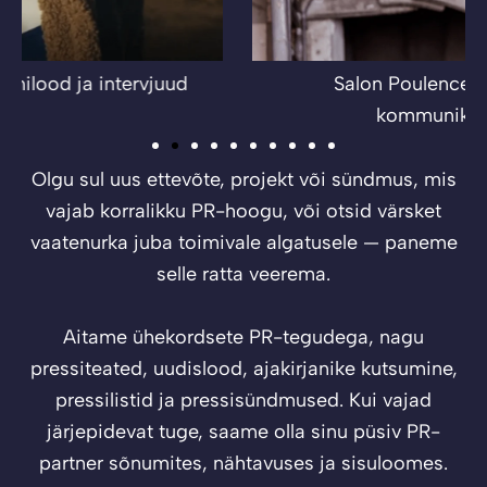
Salon Poulencette integreeritud
kommunikatsioonitöö
Olgu sul uus ettevõte, projekt või sündmus, mis
vajab korralikku PR-hoogu, või otsid värsket
vaatenurka juba toimivale algatusele — paneme
selle ratta veerema.
Aitame ühekordsete PR-tegudega, nagu
pressiteated, uudislood, ajakirjanike kutsumine,
pressilistid ja pressisündmused. Kui vajad
järjepidevat tuge, saame olla sinu püsiv PR-
partner sõnumites, nähtavuses ja sisuloomes.