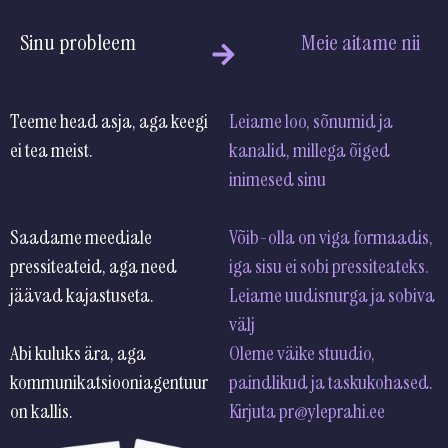
Sinu probleem
Meie aitame nii
Teeme head asja, aga keegi
Leiame loo, sõnumid ja
ei tea meist.
kanalid, millega õiged
inimes
Saadame meediale
Võib-olla on viga formaadis,
pressiteateid, aga need
iga sisu ei sobi pressiteateks.
jäävad kajastuseta.
Leiame uudisnurga ja sobiva
v
Abi kuluks ära, aga
Oleme väike stuudio,
kommunikatsiooniagentuur
paindlikud ja taskukohased.
on kallis.
Kirjuta pr@yleprahi.ee