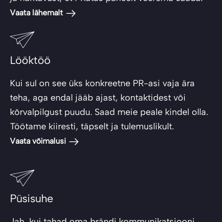
Vaata lähemalt
Lööktöö
Kui sul on see üks konkreetne PR-asi vaja ära
teha, aga endal jääb ajast, kontaktidest või
kõrvalpilgust puudu. Saad meie peale kindel olla.
Töötame kiiresti, täpselt ja tulemuslikult.
Vaata võimalusi
Püsisuhe
Jah, kui tahad oma brändi kommunikatsiooni