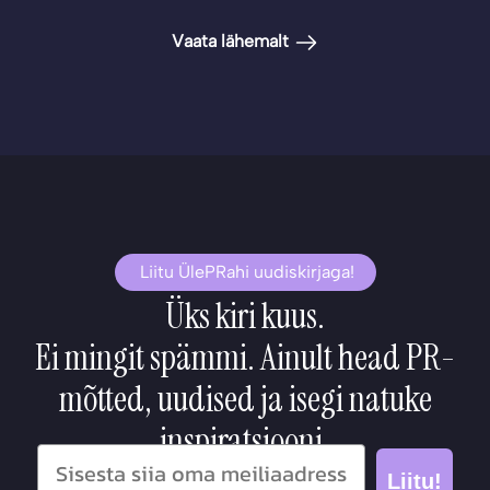
Vaata lähemalt
Liitu ÜlePRahi uudiskirjaga!
Üks kiri kuus.
Ei mingit spämmi. Ainult head PR-
mõtted, uudised ja isegi natuke
inspiratsiooni.
Liitu!