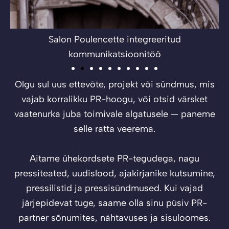
Salon Poulencette integreeritud
kommunikatsioonitöö
Olgu sul uus ettevõte, projekt või sündmus, mis
vajab korralikku PR-hoogu, või otsid värsket
vaatenurka juba toimivale algatusele — paneme
selle ratta veerema.
Aitame ühekordsete PR-tegudega, nagu
pressiteated, uudislood, ajakirjanike kutsumine,
pressilistid ja pressisündmused. Kui vajad
järjepidevat tuge, saame olla sinu püsiv PR-
partner sõnumites, nähtavuses ja sisuloomes.