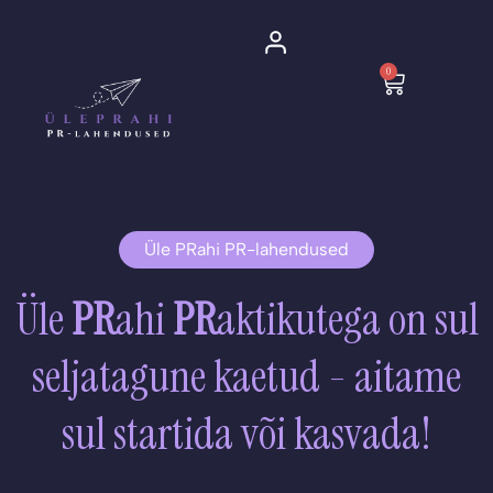
Skip
to
0
content
Cart
Üle PRahi PR-lahendused
Üle
PR
ahi
PR
aktikutega on sul
seljatagune kaetud - aitame
sul startida või kasvada!