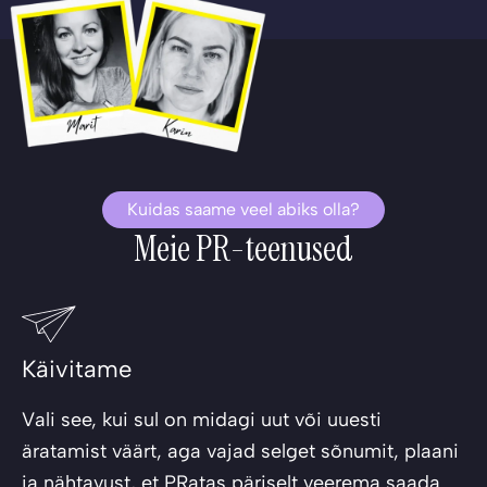
Kuidas saame veel abiks olla?
Meie PR-teenused
Käivitame
Vali see, kui sul on midagi uut või uuesti
äratamist väärt, aga vajad selget sõnumit, plaani
ja nähtavust, et PRatas päriselt veerema saada.