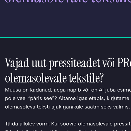
Vajad uut pressiteadet või P
olemasolevale tekstile?
Muusa on kadunud, aega napib või on AI juba esimes
pole veel “päris see”? Aitame igas etapis, kirjutame 
olemasoleva teksti ajakirjanikule saatmiseks valmis.
Täida allolev vorm. Kui soovid olemasolevale pressite