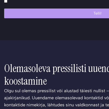
Telli!
Olemasoleva pressilisti​ uue
koostamine
Olgu sul olemas pressilist või alustad täiesti nullist
ajakirjanikud. Uuendame olemasolevad kontaktid või
kontaktide nimekirja, lähtudes sinu valdkonnast ja t