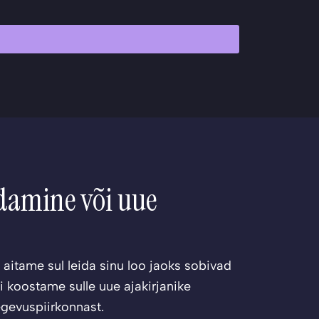
ndamine või uue
 – aitame sul leida sinu loo jaoks sobivad
 koostame sulle uue ajakirjanike
egevuspiirkonnast.