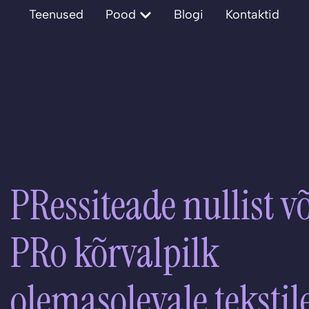
Open Pood
Teenused
Pood
Blogi
Kontaktid
PRessiteade nullist võ
PRo kõrvalpilk
olemasolevale tekstil