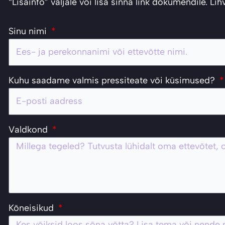
“Lisainfo” väljale või lisa sinna link dokumendile. L
Sinu nimi
Kuhu saadame valmis pressiteate või küsimused?
Valdkond
Kõneisikud