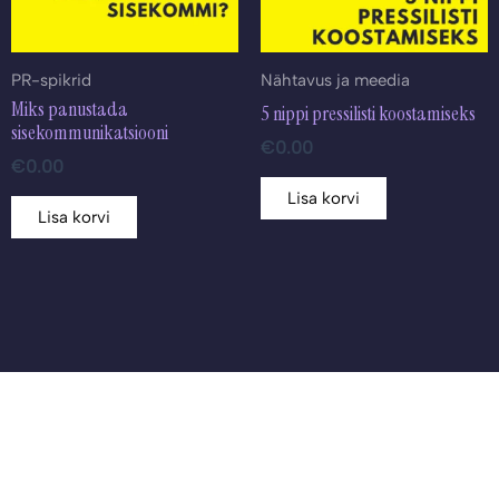
PR-spikrid
Nähtavus ja meedia
Miks panustada
5 nippi pressilisti koostamiseks
sisekommunikatsiooni
€
0.00
€
0.00
Lisa korvi
Lisa korvi