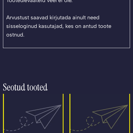
Tooteülevaateid veel ei ole.
Arvustust saavad kirjutada ainult need
sisseloginud kasutajad, kes on antud toote
ostnud.
Seotud tooted