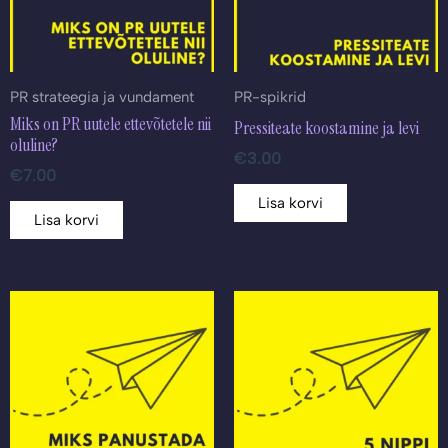
PR strateegia ja vundament
PR-spikrid
Miks on PR uutele ettevõtetele nii
Pressiteate koostamine ja levi
oluline?
€
3.00
€
7.00
Lisa korvi
Lisa korvi