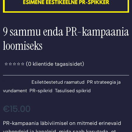
9 sammu enda PR-kampaania
loomiseks
(
0
klientide tagasisidet)
Kategooriad:
Esiletõestetud raamatud
,
PR strateegia ja
vundament
,
PR-spikrid
,
Tasulised spikrid
€
15.00
PR-kampaania läbiviimisel on mitmeid erinevaid
vahendeid ja kanaleid, mida saab kasutada, et