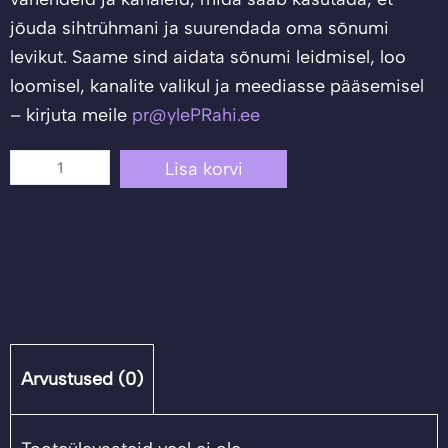
jõuda sihtrühmani ja suurendada oma sõnumi
levikut. Saame sind aidata sõnumi leidmisel, loo
loomisel, kanalite valikul ja meediasse pääsemisel
– kirjuta meile
pr@ylePRahi.ee
9
Lisa korvi
sammu
enda
PR-
kampaania
loomiseks
kogus
Arvustused (0)