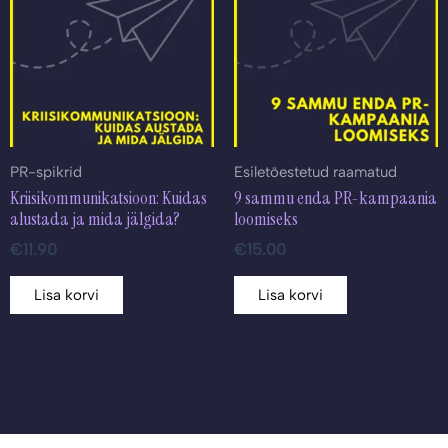
PR-spikrid
Esiletõestetud raamatud
Kriisikommunikatsioon: Kuidas
9 sammu enda PR-kampaania
alustada ja mida jälgida?
loomiseks
€
11.90
€
15.00
Lisa korvi
Lisa korvi