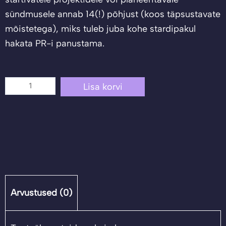
sündmusele annab 14(!) põhjust (koos täpsustavate
mõistetega), miks tuleb juba kohe stardipakul
hakata PR-i panustama.
Miks
Lisa korvi
on
PR
uutele
ettevõtetele
nii
oluline?
kogus
Arvustused (0)