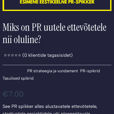
Miks on PR uutele ettevõtetele
nii oluline?
(
0
klientide tagasisidet)
Kategooriad:
PR strateegia ja vundament
,
PR-spikrid
,
Tasulised spikrid
€
7.00
See PR spikker alles alustavatele ettevõtetele,
startivatele projektidele või planeeritavale