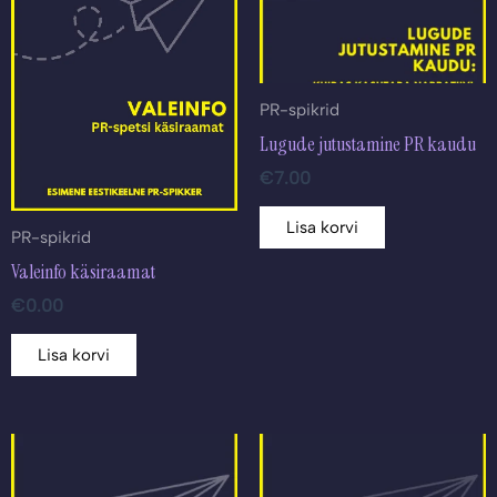
PR-spikrid
Lugude jutustamine PR kaudu
€
7.00
Lisa korvi
PR-spikrid
Valeinfo käsiraamat
€
0.00
Lisa korvi