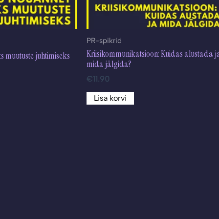
PR-spikrid
Kriisikommunikatsioon: Kuidas alustada j
 muutuste juhtimiseks
mida jälgida?
€
11.90
Lisa korvi