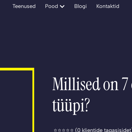
Open Pood
Teenused
Pood
Blogi
Kontaktid
Millised on 7
tüüpi?
(
0
klientide tagasisidet