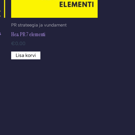
PR strateegia ja vundament
a
Hea PR 7 elementi
€
0.00
Lisa korvi