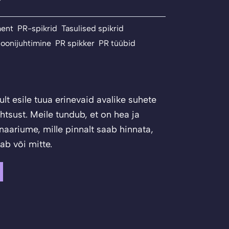
ment
,
PR-spikrid
,
Tasulised spikrid
oonijuhtimine
,
PR spikker
,
PR tüübid
ult esile tuua erinevaid avalike suhete
htsust. Meile tundub, et on hea ja
naariume, mille pinnalt saab hinnata,
ab või mitte.