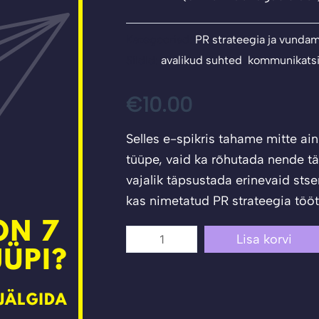
Kategooriad:
PR strateegia ja vunda
Sildid:
avalikud suhted
,
kommunikatsi
€
10.00
Selles e-spikris tahame mitte ain
tüüpe, vaid ka rõhutada nende tä
vajalik täpsustada erinevaid stse
kas nimetatud PR strateegia tööt
Millised
Lisa korvi
on
7
erinevat
PR