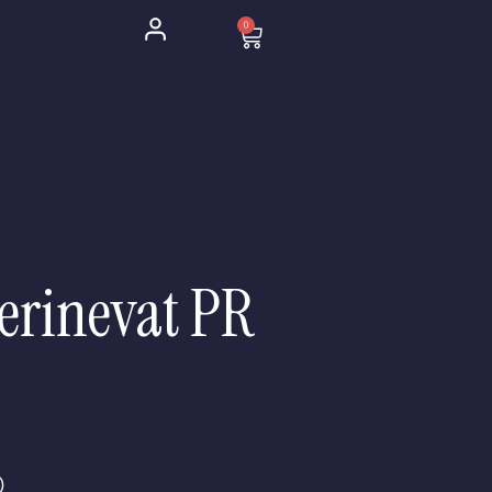
0
Cart
 erinevat PR
)