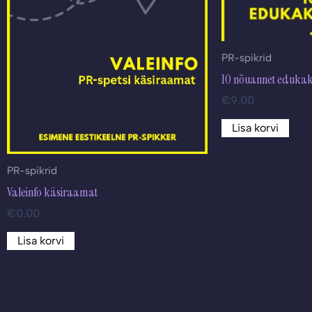
PR-spikrid
10 nõuannet edukaks
€
9.00
Lisa korvi
PR-spikrid
Valeinfo käsiraamat
€
0.00
Lisa korvi