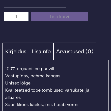
manager"
kogus
Lisa korvi
Kirjeldus
Lisainfo
Arvustused (0)
100% orgaaniline puuvill
Vastupidav, pehme kangas
Unisex lõige
Kvaliteetsed topeltõmblused varrukatel ja
allääres
Soonikkoes kaelus, mis hoiab vormi