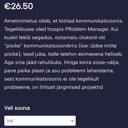
€
26.50
Ametinimetus ütleb, et töötad kommunikatsioonis.
Tegelikkuses oled hoopis PRoblem Manager. Kui
kuskil tekib segadus, ootamatu olukord või
“pisike” kommunikatsioonikriis (loe: üldse mitte
pisike), tead juba, kelle telefon esimesena heliseb.
Aga sina jääd rahulikuks. Hinga korra sisse-välja,
pane paika plaan ja asu probleemi lahendama,
sest kommunikatsioonis ei ole tegelikult
probleeme, on lihtsalt järgmised projektid
T-
Vali suurus
särk
"PRoblem