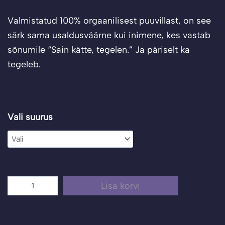
Valmistatud 100% orgaanilisest puuvillast, on see
särk sama usaldusväärne kui inimene, kes vastab
sõnumile “Sain kätte, tegelen.” Ja päriselt ka
tegeleb.
T-
Vali suurus
särk
"PRokrastinatsioon"
kogus
Lisa korvi