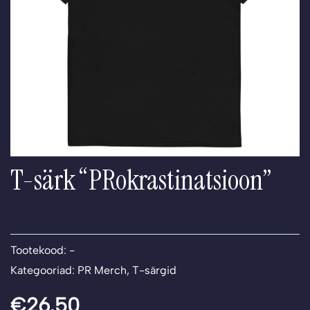
T-särk “PRokrastinatsioon”
Tootekood:
-
Kategooriad:
PR Merch
,
T-särgid
€
26.50