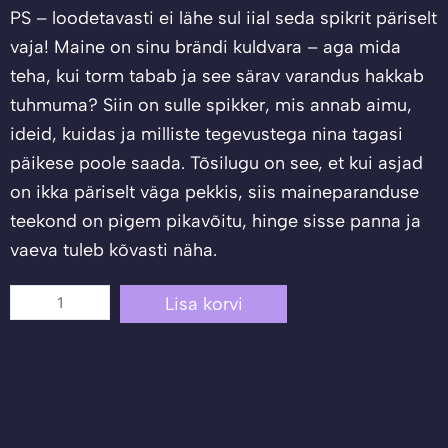
PS – loodetavasti ei lähe sul iial seda spikrit päriselt
vaja!
Maine on sinu brändi kuldvara – aga mida
teha, kui torm tabab ja see särav varandus hakkab
tuhmuma? Siin on sulle spikker, mis annab aimu,
ideid, kuidas ja milliste tegevustega nina tagasi
päikese poole saada. Tõsilugu on see, et kui asjad
on ikka päriselt väga pekkis, siis maineparanduse
teekond on pigem pikavõitu, hinge sisse panna ja
vaeva tuleb kõvasti näha.
Remont
Lisa korvi
nimega
maineparandus:
kuidas
särada
pärast