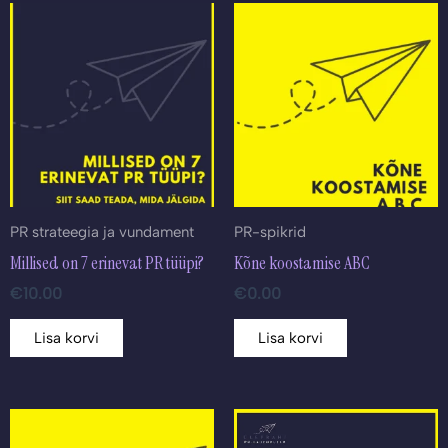
PR strateegia ja vundament
PR-spikrid
Millised on 7 erinevat PR tüüpi?
Kõne koostamise ABC
€
10.00
€
0.00
Lisa korvi
Lisa korvi