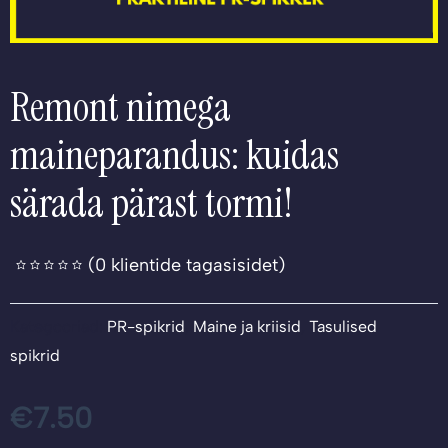
Remont nimega
maineparandus: kuidas
särada pärast tormi!
(
0
klientide tagasisidet)
Kategooriad:
PR-spikrid
,
Maine ja kriisid
,
Tasulised
spikrid
€
7.50