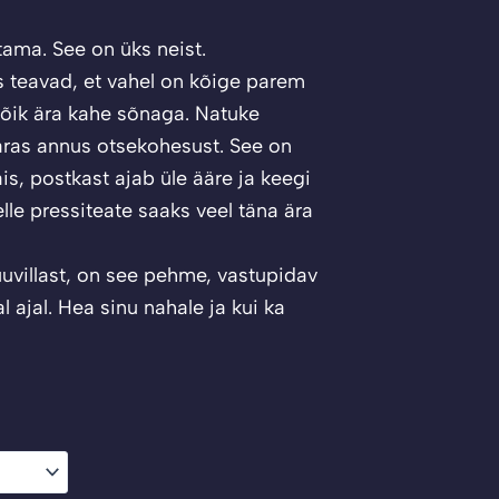
tama. See on üks neist.
es teavad, et vahel on kõige parem
õik ära kahe sõnaga. Natuke
paras annus otsekohesust. See on
is, postkast ajab üle ääre ja keegi
elle pressiteate saaks veel täna ära
uvillast, on see pehme, vastupidav
 ajal. Hea sinu nahale ja kui ka