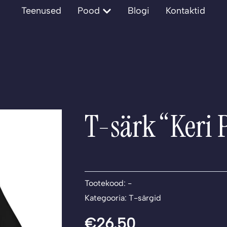
Open Pood
Teenused
Pood
Blogi
Kontaktid
T-särk “Keri 
Tootekood:
-
Kategooria:
T-särgid
€
26.50