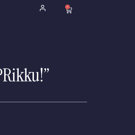
0
Cart
PRikku!”