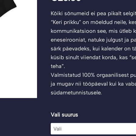
Kõiki sõnumeid ei pea pikalt selgi
“Keri prikku” on mõeldud neile, k
kommunikatsioon see, mis ütleb k
eneseirooniat, natuke julgust ja 
särk päevadeks, kui kalender on tä
küsib sinult viiendat korda, kas “s
teha”.
Valmistatud 100% orgaanilisest pu
ja mugav nii tööpäeval kui ka vabal
südametunnistusele.
T-
Vali suurus
särk
"Keri