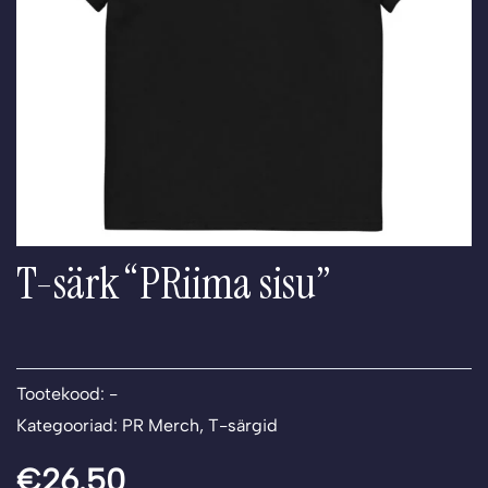
T-särk “PRiima sisu”
Tootekood:
-
Kategooriad:
PR Merch
,
T-särgid
€
26.50