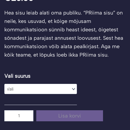
Hea sisu leiab alati oma publiku. “PRiima sisu” on
neile, kes usuvad, et kõige mõjusam
kommunikatsioon sünnib heast ideest, õigetest
sõnadest ja parajast annusest loovusest. Sest hea
kommunikatsioon võib alata pealkirjast. Aga me
kõik teame, et lõpuks loeb ikka PRiima sisu.
T-
Vali suurus
särk
"PRiima
sisu"
kogus
Lisa korvi