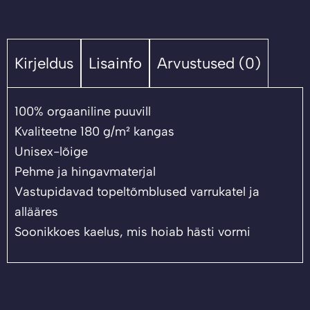
Kirjeldus
Lisainfo
Arvustused (0)
100% orgaaniline puuvill
Kvaliteetne 180 g/m² kangas
Unisex-lõige
Pehme ja hingavmaterjal
Vastupidavad topeltõmblused varrukatel ja
allääres
Soonikkoes kaelus, mis hoiab hästi vormi