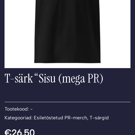
T-särk “Sisu (mega PR)
Tootekood:
-
Kategooriad:
Esiletõstetud PR-merch
,
T-särgid
€
26.50