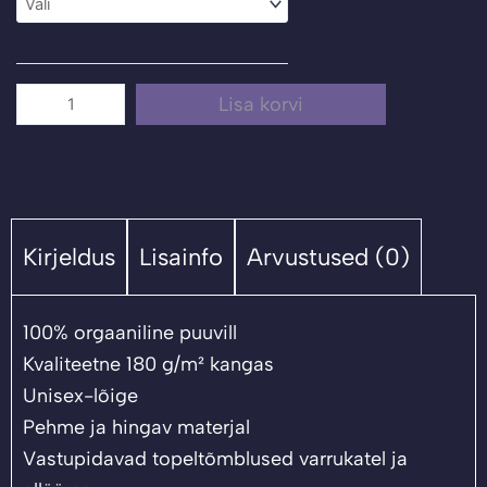
"Sisu
(mega
PR)
Lisa korvi
kogus
Kirjeldus
Lisainfo
Arvustused (0)
100% orgaaniline puuvill
Kvaliteetne 180 g/m² kangas
Unisex-lõige
Pehme ja hingav materjal
Vastupidavad topeltõmblused varrukatel ja