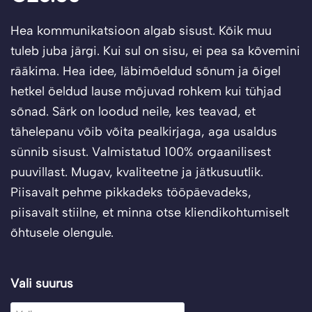
Hea kommunikatsioon algab sisust. Kõik muu
tuleb juba järgi. Kui sul on sisu, ei pea sa kõvemini
rääkima. Hea idee, läbimõeldud sõnum ja õigel
hetkel öeldud lause mõjuvad rohkem kui tühjad
sõnad. Särk on loodud neile, kes teavad, et
tähelepanu võib võita pealkirjaga, aga usaldus
sünnib sisust. Valmistatud 100% orgaanilisest
puuvillast. Mugav, kvaliteetne ja jätkusuutlik.
Piisavalt pehme pikkadeks tööpäevadeks,
piisavalt stiilne, et minna otse kliendikohtumiselt
õhtusele olengule.
T-
Vali suurus
särk