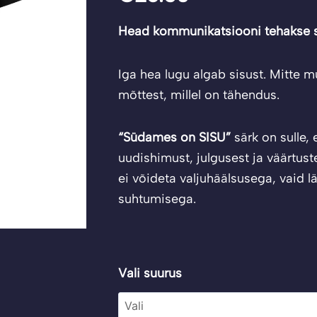
Head kommunikatsiooni tehakse
Iga hea lugu algab sisust. Mitte mü
mõttest, millel on tähendus.
“Südames on SISU”
särk on sulle,
uudishimust, julgusest ja väärtustes
ei võideta valjuhäälsusega, vaid 
suhtumisega.
T-
Vali suurus
särk
"südames