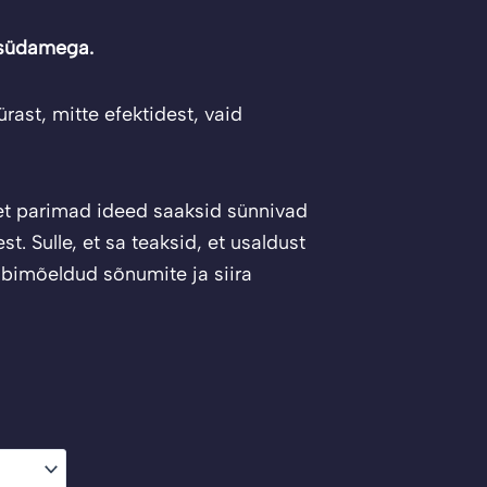
 südamega.
rast, mitte efektidest, vaid
 et parimad ideed saaksid sünnivad
t. Sulle, et sa teaksid, et usaldust
läbimõeldud sõnumite ja siira