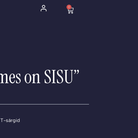
0
Cart
mes on SISU”
,
T-särgid