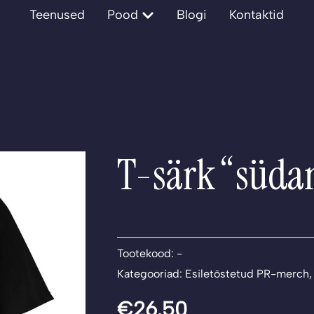
Open Pood
Teenused
Pood
Blogi
Kontaktid
T-särk “süda
Tootekood:
-
Kategooriad:
Esiletõstetud PR-merch
€
26.50