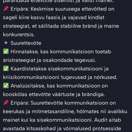
parandada ettevõtte sisemist ja välist mainet.
Eripära: Keskmise suurusega ettevõtted on
sageli kiire kasvu faasis ja vajavad kindlat
strateegiat, et säilitada stabiilne bränd ja maine
konkurentsis.
Suurettevõte
Hinnatakse, kas kommunikatsioon toetab
äristrateegiat ja osakondade tegevusi.
Kaardistatakse sisekommunikatsiooni ja
kriisikommunikatsiooni tugevused ja nõrkused.
Analüüsitakse, kas kommunikatsioon on
kooskõlas ettevõtte väärtuste ja brändiga.
Eripära: Suurettevõtte kommunikatsioon on
keerukas ja mitmetasandiline, hõlmates nii avalikku
mainet kui ka sisekommunikatsiooni. Audit aitab
avastada kitsaskohad ja võimalused protsesside