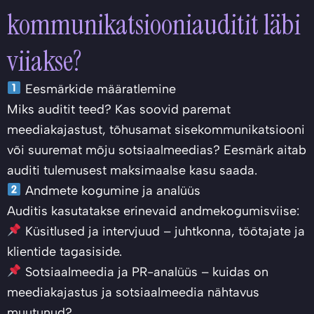
kommunikatsiooniauditit läbi
viiakse?
Eesmärkide määratlemine
Miks auditit teed? Kas soovid paremat
meediakajastust, tõhusamat sisekommunikatsiooni
või suuremat mõju sotsiaalmeedias? Eesmärk aitab
auditi tulemusest maksimaalse kasu saada.
Andmete kogumine ja analüüs
Auditis kasutatakse erinevaid andmekogumisviise:
Küsitlused ja intervjuud – juhtkonna, töötajate ja
klientide tagasiside.
Sotsiaalmeedia ja PR-analüüs – kuidas on
meediakajastus ja sotsiaalmeedia nähtavus
muutunud?