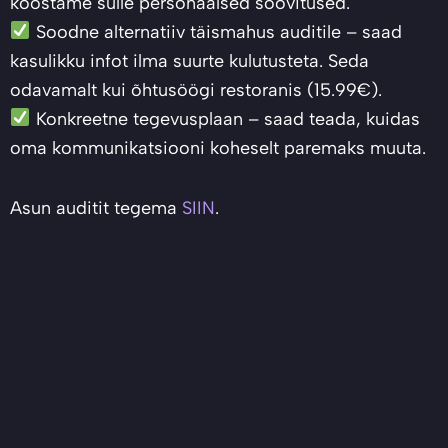
koostame sulle personaalsed soovitused.
Soodne alternatiiv täismahus auditile – saad
kasulikku infot ilma suurte kulutusteta. Seda
odavamalt kui õhtusöögi restoranis (15.99€).
Konkreetne tegevusplaan – saad teada, kuidas
oma kommunikatsiooni koheselt paremaks muuta.
Asun auditit tegema
SIIN
.