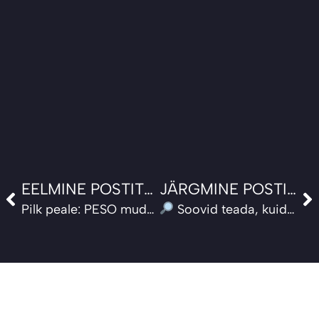
Prev
Ne
EELMINE POSTITUS
JÄRGMINE POSTITUS
Pilk peale: PESO mudeli uuendatud versioon on väljas
Soovid teada, kuidas su kommunikatsioon tegelikult toimib? Tee miniaudit!