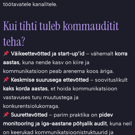
töötavatele kanalitele.
Kui tihti tuleb kommauditit
teha?
Väikeettevõtted ja start-up’id
– vähemalt
korra
aastas
, kuna nende kasv on kiire ja
kommunikatsioon peab arenema koos äriga.
Keskmise suurusega ettevõtted
– soovituslikult
kaks korda aastas
, et hoida kommunikatsioon
vastavuses turu muutustega ja
konkurentsiolukorraga.
Suurettevõtted
– parim praktika on
pidev
monitooring ja iga-aastane põhjalik audit
, kuna neil
on keerukad kommunikatsioonistruktuurid ja