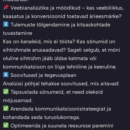
Veebianalüütika ja mõõdikud – kas veebiliiklus,
kaasatus ja konversioonid toetavad ärieesmärke?
Tulemuste tõlgendamine ja kitsaskohtade
tuvastamine
Kas on kanaleid, mis ei tööta? Kas sõnumid on
sihtrühmale arusaadavad? Sageli selgub, et mõni
oluline sihtrühm jääb üldse katmata või
kommunikatsioon on liiga tehniline ja keeruline.
Soovitused ja tegevusplaan
Analüüsi põhjal tehakse soovitused, mis aitavad:
Täpsustada sõnumeid, et need oleksid
mõjusamad.
Arendada kommunikatsioonistrateegiat ja
kohandada seda turuolukorraga.
Optimeerida ja suunata ressursse paremini