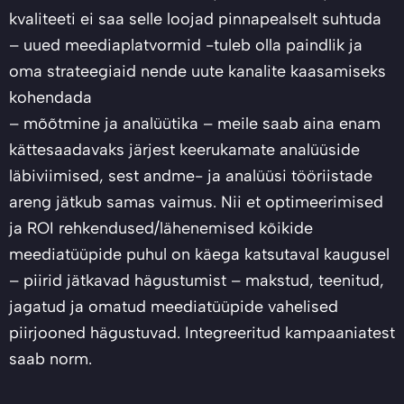
kvaliteeti ei saa selle loojad pinnapealselt suhtuda
– uued meediaplatvormid -tuleb olla paindlik ja
oma strateegiaid nende uute kanalite kaasamiseks
kohendada
– mõõtmine ja analüütika – meile saab aina enam
kättesaadavaks järjest keerukamate analüüside
läbiviimised, sest andme- ja analüüsi tööriistade
areng jätkub samas vaimus. Nii et optimeerimised
ja ROI rehkendused/lähenemised kõikide
meediatüüpide puhul on käega katsutaval kaugusel
– piirid jätkavad hägustumist – makstud, teenitud,
jagatud ja omatud meediatüüpide vahelised
piirjooned hägustuvad. Integreeritud kampaaniatest
saab norm.