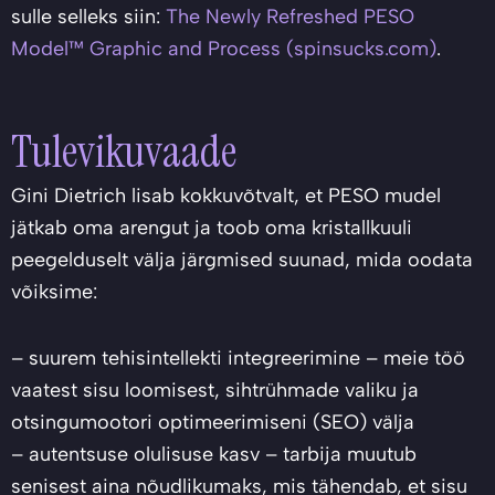
sulle selleks siin:
The Newly Refreshed PESO
Model™ Graphic and Process (spinsucks.com)
.
Tulevikuvaade
Gini Dietrich lisab kokkuvõtvalt, et PESO mudel
jätkab oma arengut ja toob oma kristallkuuli
peegelduselt välja järgmised suunad, mida oodata
võiksime:
– suurem tehisintellekti integreerimine – meie töö
vaatest sisu loomisest, sihtrühmade valiku ja
otsingumootori optimeerimiseni (SEO) välja
– autentsuse olulisuse kasv – tarbija muutub
senisest aina nõudlikumaks, mis tähendab, et sisu