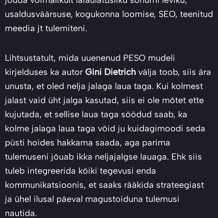
jõuda võimalikult laiaulatusliku sõnumi leviku,
usaldusväärsuse, kogukonna loomise, SEO, teenitud
meedia jt tulemiteni.
Lihtsustatult, mida uuenenud PESO mudeli
kirjelduses ka autor
Gini Dietrich
välja toob, siis ära
unusta, et oled nelja jalaga laua taga. Kui kolmest
jalast vaid üht jalga kasutad, siis ei ole mõtet ette
kujutada, et sellise laua taga söödud saab, ka
kolme jalaga laua taga võid ju kuidagimoodi seda
püsti hoides hakkama saada, aga parima
tulemuseni jõuab ikka neljajalgse lauaga. Ehk siis
tuleb integreerida kõiki tegevusi enda
kommunikatsioonis, et saaks rääkida strateegiast
ja ühel ilusal päeval magustoiduna tulemusi
nautida.