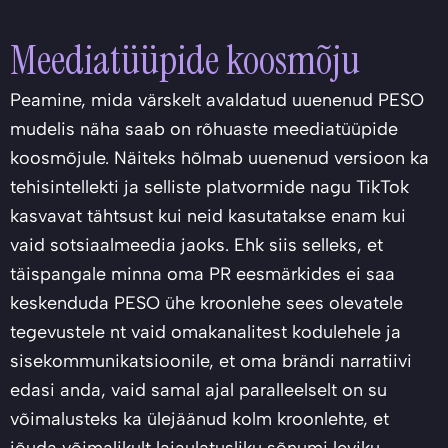
Meediatüüpide koosmõju
Peamine, mida värskelt avaldatud uuenenud PESO
mudelis näha saab on rõhuaste meediatüüpide
koosmõjule. Näiteks hõlmab uuenenud versioon ka
tehisintellekti ja selliste platvormide nagu TikTok
kasvavat tähtsust kui neid kasutatakse enam kui
vaid sotsiaalmeedia jaoks. Ehk siis selleks, et
täispangale minna oma PR eesmärkides ei saa
keskenduda PESO ühe kroonlehe sees olevatele
tegevustele nt vaid omakanalitest kodulehele ja
sisekommunikatsioonile, et oma brändi narratiivi
edasi anda, vaid samal ajal paralleelselt on su
võimalusteks ka ülejäänud kolm kroonlehte, et