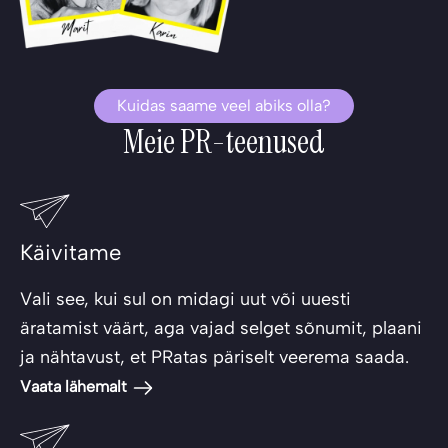
Kuidas saame veel abiks olla?
Meie PR-teenused
Käivitame
Vali see, kui sul on midagi uut või uuesti
äratamist väärt, aga vajad selget sõnumit, plaani
ja nähtavust, et PRatas päriselt veerema saada.
Vaata lähemalt