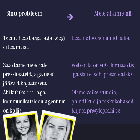
Sinu probleem
Meie aitame nii
Teeme head asja, aga keegi
Leiame loo, sõnumid ja
ei tea meist.
kanalid, millega õiged
inimesed sinust kuulevad.
Saadame meediale
Võib-olla on viga formaadis,
pressiteateid, aga need
iga sisu ei sobi pressitea
jäävad kajastuseta.
Abi kuluks ära, aga
Oleme väike stuudio,
kommunikatsiooniagentuur
paindlikud ja taskukohased.
on kallis.
Kirjuta pr@yleprahi.ee