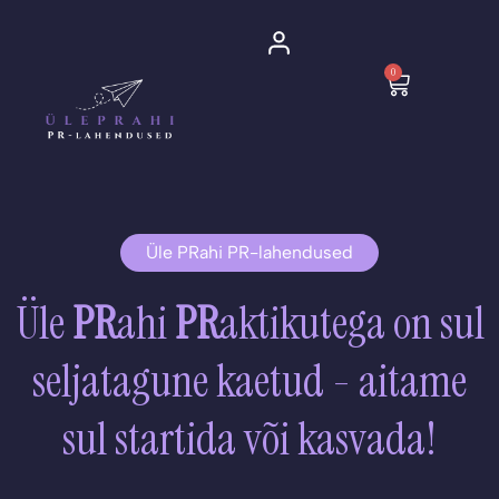
Skip
to
0
content
Cart
Üle PRahi PR-lahendused
Üle
PR
ahi
PR
aktikutega on sul
seljatagune kaetud - aitame
sul startida või kasvada!