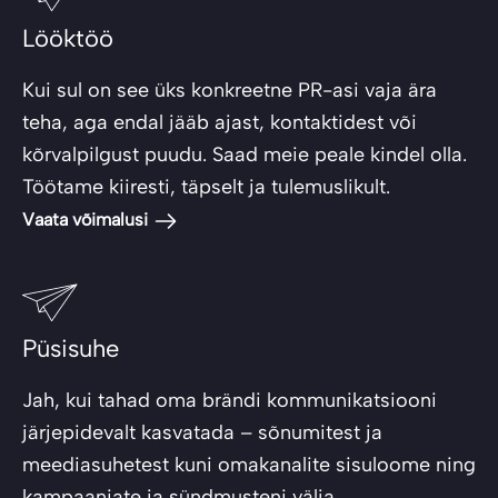
Lööktöö
Kui sul on see üks konkreetne PR-asi vaja ära
teha, aga endal jääb ajast, kontaktidest või
kõrvalpilgust puudu. Saad meie peale kindel olla.
Töötame kiiresti, täpselt ja tulemuslikult.
Vaata võimalusi
Püsisuhe
Jah, kui tahad oma brändi kommunikatsiooni
järjepidevalt kasvatada – sõnumitest ja
meediasuhetest kuni omakanalite sisuloome ning
kampaaniate ja sündmusteni välja.