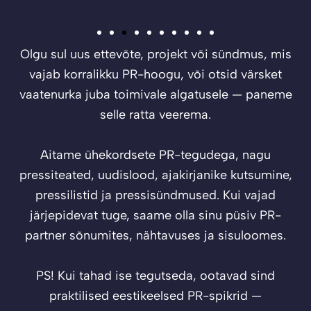
Olgu sul uus ettevõte, projekt või sündmus, mis
vajab korralikku PR-hoogu, või otsid värsket
vaatenurka juba toimivale algatusele — paneme
selle ratta veerema.
Aitame ühekordsete PR-tegudega, nagu
pressiteated, uudislood, ajakirjanike kutsumine,
pressilistid ja pressisündmused. Kui vajad
järjepidevat tuge, saame olla sinu püsiv PR-
partner sõnumites, nähtavuses ja sisuloomes.
PS! Kui tahad ise tegutseda, ootavad sind
praktilised eestikeelsed PR-spikrid —