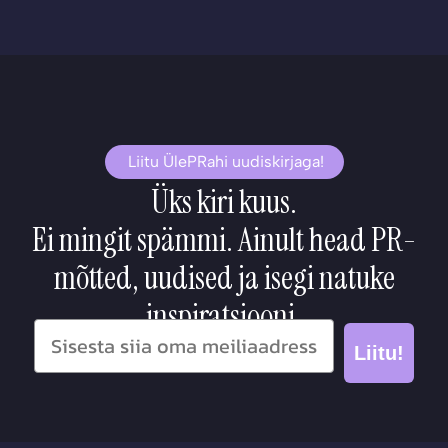
Liitu ÜlePRahi uudiskirjaga!
Üks kiri kuus.
Ei mingit spämmi. Ainult head PR-
mõtted, uudised ja isegi natuke
inspiratsiooni.
Liitu!